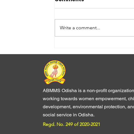
Write a comment...
प्रथम कायमकाररणी बैठक
"डनहाररका"
ABMMS Odisha is a non-profit organizatio
working towards women empowerment, chi
development, environmental protection, an
social service in Odisha.
Regd. No. 249 of 2020-2021