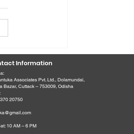
ामना-आशीष डमलन समारोह
tact Information
s:
ntuka Associates Pvt. Ltd., Dolamundai,
a Bazar, Cuttack – 753009, Odisha
:
4370 20750
uka@gmail.com
t: 10 AM – 6 PM