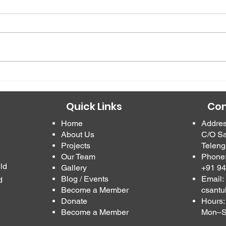
शुभक
प्रांतीय पडत्रका डनदेडशका"संबंि
सेतु"का डवमोचन
Quick Links
Con
Home
Addres
About Us
C/O Sa
Projects
Teleng
n
Our Team
Phone
ld
Gallery
+91 9
Blog / Events
Email:
d
Become a Member
csant
Donate
Hours:
Become a Member
Mon–Sa