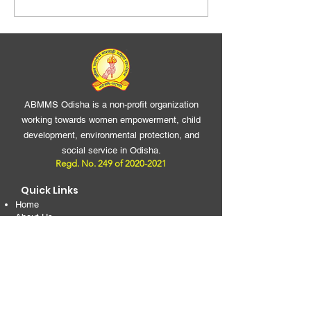
ABMMS Odisha is a non-profit organization
working towards women empowerment, child
development, environmental protection, and
social service in Odisha.
Regd. No. 249 of
2020-2021
Quick Links
Home
About Us
Projects
Our Team
Gallery
Blog / Events
Become a Member
Donate
Become a Member