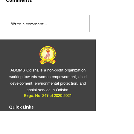
Comments
मातृ दिवस
सर्वांगीण विकास प्रति
Write a comment...
ABMMS Odisha is a non-profit organization
working towards women empowerment, child
development, environmental protection, and
social service in Odisha.
Regd. No. 249 of
2020-2021
Quick Links
Home
About Us
Projects
Our Team